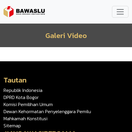
Lompat ke isi utama
Galeri Video
Tautan
Republik Indonesia
DPRD Kota Bogor
Komisi Pemilihan Umum
Dewan Kehormatan Penyelenggara Pemilu
Mahkamah Konstitusi
Sitemap